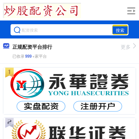
搜索
正规配资平台排行
更多
已收录
999
+家平台