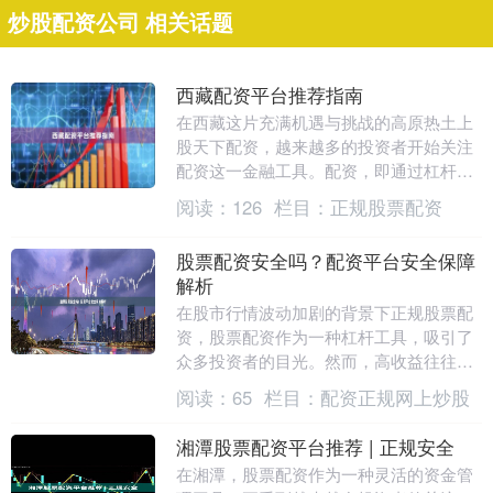
炒股配资公司 相关话题
西藏配资平台推荐指南
在西藏这片充满机遇与挑战的高原热土上
股天下配资，越来越多的投资者开始关注
配资这一金融工具。配资，即通过杠杆放
大资金，让投资者在有限的资本下获取更
阅读：
126
栏目：
正规股票配资
高的收益潜力。然....
股票配资安全吗？配资平台安全保障
解析
在股市行情波动加剧的背景下正规股票配
资，股票配资作为一种杠杆工具，吸引了
众多投资者的目光。然而，高收益往往伴
随着高风险，许多投资者心中都有一个共
阅读：
65
栏目：
配资正规网上炒股
同的疑问：**股....
湘潭股票配资平台推荐 | 正规安全
在湘潭，股票配资作为一种灵活的资金管