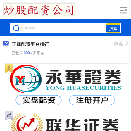
搜索
正规配资平台排行
更多
已收录
999
+家平台