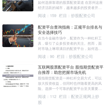
如何选择靠谱的股票配资渠道 在苏州这座
经济活跃的城市，越来越多的投资者开始
关注股票配资这一金融工具。然而，面对
阅读：
159
栏目：
炒股配资公司
市场上众多的....
配资平台查询指南：正规平台排名与
安全选择技巧
在当今金融市场中，配资作为一种杠杆工
具，吸引了众多投资者的关注。然而，面
对市场上琳琅满目的配资平台，如何选择
一个正规、安全的平台成为投资者面临的
阅读：
90
栏目：
炒股配资公司
首要问题。本文将....
互联网股票配资平台 股指期货配资平
台推荐：助您把握市场先机
股指期货配资是一种杠杆交易方式，可以
放大投资收益，但同时也伴随着更高的风
险。选择一个可靠的配资平台至关重要互
联网股票配资平台，它可以帮助您把握市
阅读：
112
栏目：
配资正规网上炒
场先机，实现投资....
股