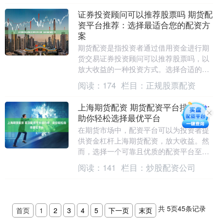
证券投资顾问可以推荐股票吗 期货配
资平台推荐：选择最适合您的配资方
案
期货配资是指投资者通过借用资金进行期
货交易证券投资顾问可以推荐股票吗，以
放大收益的一种投资方式。选择合适的期
货配资平台至关重要，它将直接影响您的
阅读：
174
栏目：
正规股票配资
投资体验和收益。....
上海期货配资 期货配资平台排行榜：
助你轻松选择最优平台
在期货市场中，配资平台可以为投资者提
供资金杠杆上海期货配资，放大收益。然
而，选择一个可靠且优质的配资平台至关
重要。以下是一份期货配资平台排行榜，
阅读：
141
栏目：
炒股配资公司
旨在帮助你轻松选....
共
5
页
45
条记录
首页
1
2
3
4
5
下一页
末页