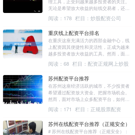
理工具，正受到越来越多投资者的关注。
无论是希望放大收益的短线交易者，还是
需要补充流动性的长线持有者，选择一家
阅读：
178
栏目：
炒股配资公司
正规安全的配资平....
重庆线上配资平台排名
在重庆这座充满活力的西部金融中心，线
上配资因其便捷性和灵活性，正成为越来
越多投资者放大收益的工具。然而，面对
市场上众多的平台，如何筛选出正规、安
阅读：
68
栏目：
配资正规网上炒股
全、服务优质的配....
苏州配资平台推荐
在苏州这座经济活跃的城市，不少投资者
希望通过配资放大资金、把握市场机会。
然而，面对市场上众多配资平台，如何选
择一家安全、合规、服务优质的平台，成
阅读：
171
栏目：
正规股票配资
为投资者最关心的....
苏州在线配资平台推荐（正规安全）
# 苏州在线配资平台推荐（正规安全）：