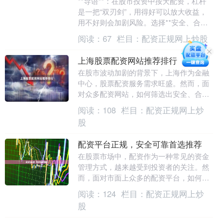
**导语**：在股市投资中按天配资，杠杆
是一把“双刃剑”，用得好可以放大收益，
用不好则会加剧风险。选择**安全、合
法、正规**的杠杆炒股平台，是投资者保
阅读：
67
栏目：
配资正规网上炒股
护自身资....
上海股票配资网站推荐排行
在股市波动加剧的背景下，上海作为金融
中心，股票配资服务需求旺盛。然而，面
对众多配资网站，如何筛选出安全、合
规、费率合理的平台？本文基于行业调研
阅读：
108
栏目：
配资正规网上炒
与用户反馈，整理了....
股
配资平台正规，安全可靠首选推荐
在股票市场中，配资作为一种常见的资金
管理方式，越来越受到投资者的关注。然
而，面对市面上众多的配资平台，如何挑
选一个**正规、安全、可靠**的平台，成
阅读：
124
栏目：
配资正规网上炒
为广大股民最....
股