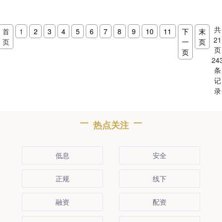
共
首
1
2
3
4
5
6
7
8
9
10
11
下
末
21
页
一
页
页
页
24
条
记
录
热点关注
低息
安全
正规
线下
融资
配资