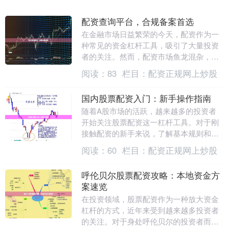
配资查询平台，合规备案首选
在金融市场日益繁荣的今天，配资作为一
种常见的资金杠杆工具，吸引了大量投资
者的关注。然而，配资市场鱼龙混杂，如
何选择一家安全、合规、可靠的配资平
阅读：
83
栏目：
配资正规网上炒股
台，成为投资者面临....
国内股票配资入门：新手操作指南
随着A股市场的活跃，越来越多的投资者
开始关注股票配资这一杠杆工具。对于刚
接触配资的新手来说，了解基本规则和操
作流程至关重要。本文将为你梳理股票配
阅读：
60
栏目：
配资正规网上炒股
资的核心要点，帮....
呼伦贝尔股票配资攻略：本地资金方
案速览
在投资领域，股票配资作为一种放大资金
杠杆的方式，近年来受到越来越多投资者
的关注。对于身处呼伦贝尔的投资者而