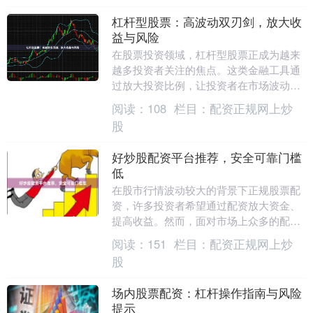
杠杆型股票：高波动双刃剑，放大收
益与风险
在股票投资领域，杠杆型股票正成为越来
越多投资者关注的焦点。这类金融工具通
过放大投资比例，让投资者在市场波动中
获取更高收益，但同时也伴随着同等比例
阅读：
108
栏目：
配资正规网上炒
的风险放大。对于....
股
好炒股配资平台推荐，安全可靠门槛
低
在股市行情波动较大的背景下正规股票配
资，许多投资者希望通过配资放大资金、
提高收益。然而，面对市场上众多的配资
平台，如何选择一家安全可靠、门槛低的
阅读：
151
栏目：
配资正规网上炒
平台，成为投资者....
股
场内股票配资：杠杆操作指南与风险
提示