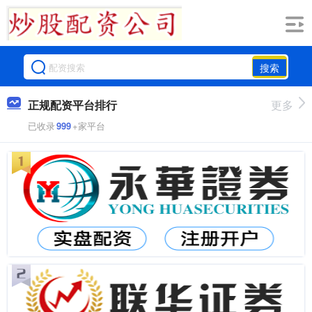
搜索
正规配资平台排行
更多
已收录
999
+家平台