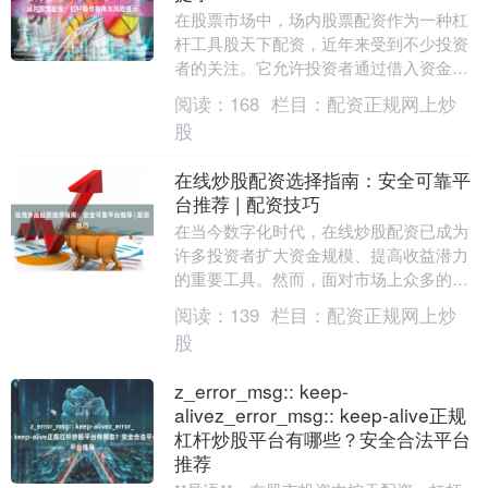
在股票市场中，场内股票配资作为一种杠
杆工具股天下配资，近年来受到不少投资
者的关注。它允许投资者通过借入资金放
大投资规模，从而在牛市中获取更高收
阅读：
168
栏目：
配资正规网上炒
益。然而，杠杆操作....
股
在线炒股配资选择指南：安全可靠平
台推荐 | 配资技巧
在当今数字化时代，在线炒股配资已成为
许多投资者扩大资金规模、提高收益潜力
的重要工具。然而，面对市场上众多的配
资平台正规股票配资，如何选择一个安全
阅读：
139
栏目：
配资正规网上炒
可靠的平台，并掌....
股
z_error_msg:: keep-
alivez_error_msg:: keep-alive正规
杠杆炒股平台有哪些？安全合法平台
推荐