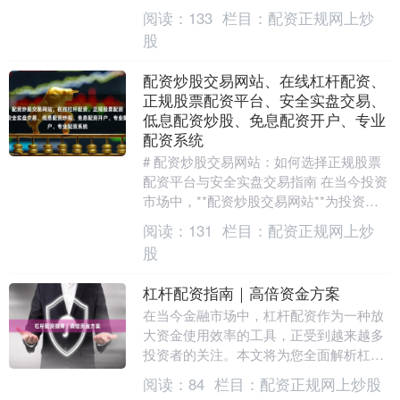
言，了解本地化的配资方案，不仅能够更
阅读：
133
栏目：
配资正规网上炒
高效地匹配资金需求....
股
配资炒股交易网站、在线杠杆配资、
正规股票配资平台、安全实盘交易、
低息配资炒股、免息配资开户、专业
配资系统
# 配资炒股交易网站：如何选择正规股票
配资平台与安全实盘交易指南 在当今投资
市场中，**配资炒股交易网站**为投资者
提供了放大资金的机会，但面对众多**在
阅读：
131
栏目：
配资正规网上炒
线杠杆....
股
杠杆配资指南｜高倍资金方案
在当今金融市场中，杠杆配资作为一种放
大资金使用效率的工具，正受到越来越多
投资者的关注。本文将为您全面解析杠杆
配资的核心机制、高倍资金方案的操作要
阅读：
84
栏目：
配资正规网上炒股
点，以及如何理性....