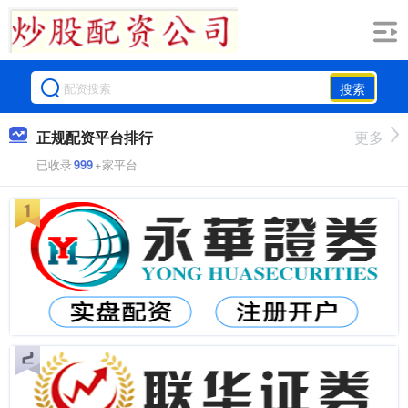
搜索
正规配资平台排行
更多
已收录
999
+家平台