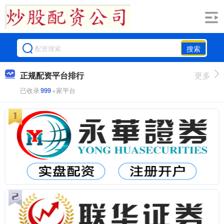
搜索
正规配资平台排行
更多
已收录
999
+家平台