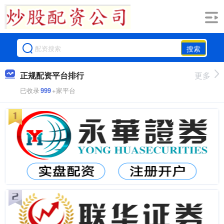
搜索
正规配资平台排行
更多
已收录
999
+家平台