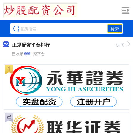
搜索
正规配资平台排行
更多
已收录
999
+家平台