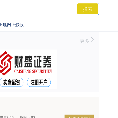
搜索
正规网上炒股
更多
9:52:55
阅读：82