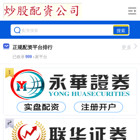
搜索
正规配资平台排行
更多
已收录
999
+家平台